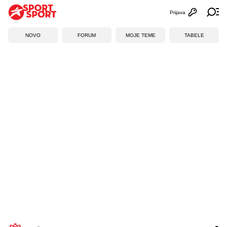
Prijava
Otvori profi
Ot
NOVO
FORUM
MOJE TEME
TABELE