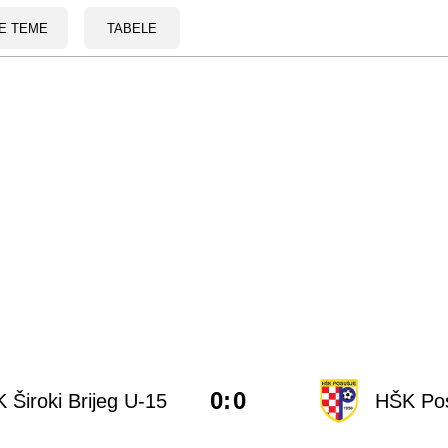
E TEME
TABELE
0
:
0
 Široki Brijeg U-15
HŠK Pos