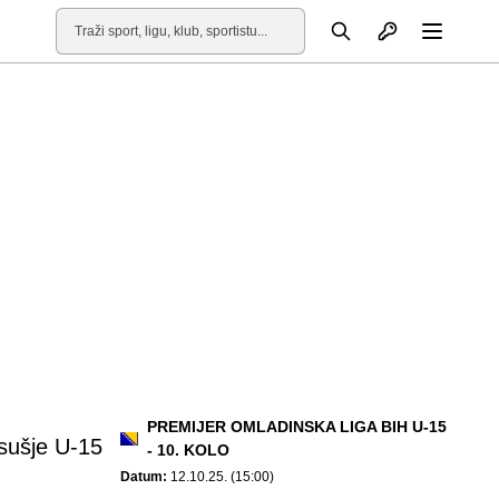
Otvori profil
Pretraga
Otvori
PREMIJER OMLADINSKA LIGA BIH U-15
ušje U-15
- 10. KOLO
Datum:
12.10.25. (15:00)