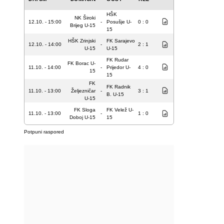
HŠK
NK Široki
12.10. - 15:00
-
Posušje U-
0 : 0
Brijeg U-15
15
HŠK Zrinjski
FK Sarajevo
12.10. - 14:00
-
2 : 1
U-15
U-15
FK Rudar
FK Borac U-
11.10. - 14:00
-
Prijedor U-
4 : 0
15
15
FK
FK Radnik
11.10. - 13:00
Željezničar
-
3 : 1
B. U-15
U-15
FK Sloga
FK Velež U-
11.10. - 13:00
-
1 : 0
Doboj U-15
15
Potpuni raspored