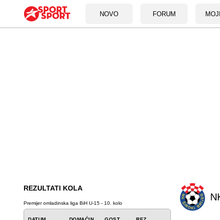
NOVO
FORUM
MOJ
REZULTATI KOLA
NK
Premijer omladinska liga BiH U-15 - 10. kolo
DATUM
DOMAĆIN
GOST
REZ