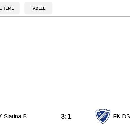
E TEME
TABELE
3
:
1
 Slatina B.
FK DS