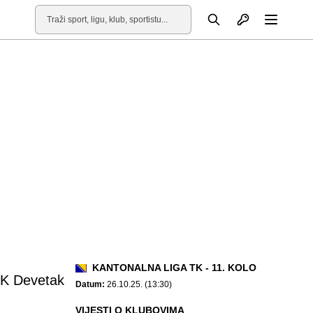
Otvori profil
Pretraga
Otvori
KANTONALNA LIGA TK - 11. KOLO
K Devetak
Datum:
26.10.25. (13:30)
VIJESTI O KLUBOVIMA