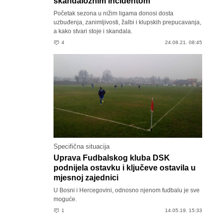
skandaloznim incidentom
Početak sezona u nižim ligama donosi dosta
uzbuđenja, zanimljivosti, žalbi i klupskih prepucavanja,
a kako stvari stoje i skandala.
4
24.08.21. 08:45
Specifična situacija
Uprava Fudbalskog kluba DSK
podnijela ostavku i ključeve ostavila u
mjesnoj zajednici
U Bosni i Hercegovini, odnosno njenom fudbalu je sve
moguće.
1
14.05.19. 15:33