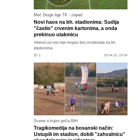
Meč Druge lige TK - zapad
Novi haos na bh. stadionima: Sudija
"častio" crvenim kartonima, a onda
prekinuo utakmicu
Vikend iza nas nije mogao bez incidenata na bh.
stadionima.
2
25.04.22. 15:54
Scene o kojim priča BiH
Tragikomedija na bosanski način:
Ustupili im stadion, dobili "zahvalnicu"