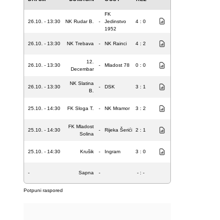
FK
26.10. - 13:30
NK Rudar B.
-
Jedinstvo
4 : 0
1952
26.10. - 13:30
NK Trebava
-
NK Rainci
4 : 2
12.
26.10. - 13:30
-
Mladost 78
0 : 0
Decembar
NK Slatina
26.10. - 13:30
-
DSK
3 : 1
B.
25.10. - 14:30
FK Sloga T.
-
NK Mramor
3 : 2
FK Mladost
25.10. - 14:30
-
Rijeka Šerići
2 : 1
Solina
25.10. - 14:30
Krušik
-
Ingram
3 : 0
-
Sapna
-
- : -
Potpuni raspored