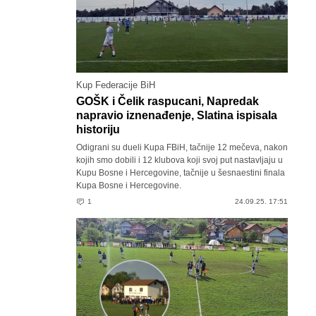
Kup Federacije BiH
GOŠK i Čelik raspucani, Napredak
napravio iznenađenje, Slatina ispisala
historiju
Odigrani su dueli Kupa FBiH, tačnije 12 mečeva, nakon
kojih smo dobili i 12 klubova koji svoj put nastavljaju u
Kupu Bosne i Hercegovine, tačnije u šesnaestini finala
Kupa Bosne i Hercegovine.
1
24.09.25. 17:51