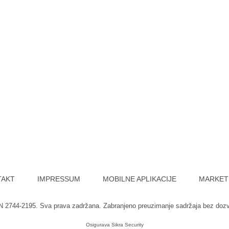
TAKT
IMPRESSUM
MOBILNE APLIKACIJE
MARKET
SN 2744-2195. Sva prava zadržana. Zabranjeno preuzimanje sadržaja bez doz
Osigurava
Sikra Security