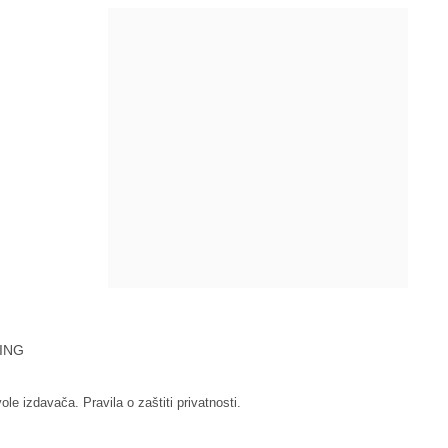
ING
vole izdavača.
Pravila o zaštiti privatnosti.