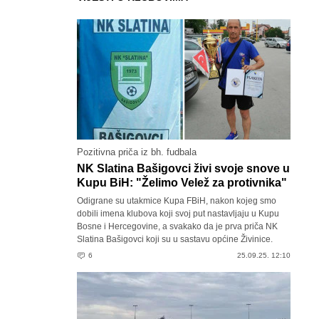
Pozitivna priča iz bh. fudbala
NK Slatina Bašigovci živi svoje snove u
Kupu BiH: "Želimo Velež za protivnika"
Odigrane su utakmice Kupa FBiH, nakon kojeg smo
dobili imena klubova koji svoj put nastavljaju u Kupu
Bosne i Hercegovine, a svakako da je prva priča NK
Slatina Bašigovci koji su u sastavu općine Živinice.
6
25.09.25. 12:10