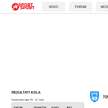
NOVO
FORUM
MOJ
REZULTATI KOLA
NK
Kantonalna liga TK - 11. kolo
DATUM
DOMAĆIN
GOST
REZ