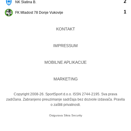
2
NK Slatina B.
1
FK Mladost 78 Donje Vukovije
KONTAKT
IMPRESSUM
MOBILNE APLIKACIJE
MARKETING
Copyright 2008-26. SportSport d.o.o. ISSN 2744-2195. Sva prava
zadržana. Zabranjeno preuzimanje sadržaja bez dozvole izdavača.
Pravila
o zaštiti privatnosti.
Osigurava
Sikra Security