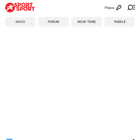
Prijava
Otvori profi
Ot
NOVO
FORUM
MOJE TEME
TABELE