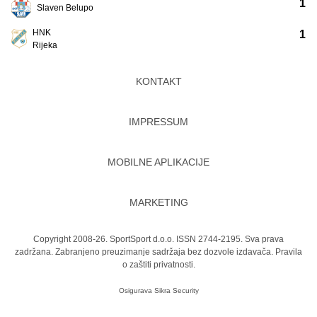
1
Slaven Belupo
HNK
1
Rijeka
KONTAKT
IMPRESSUM
MOBILNE APLIKACIJE
MARKETING
Copyright 2008-26. SportSport d.o.o. ISSN 2744-2195. Sva prava
zadržana. Zabranjeno preuzimanje sadržaja bez dozvole izdavača.
Pravila
o zaštiti privatnosti.
Osigurava
Sikra Security