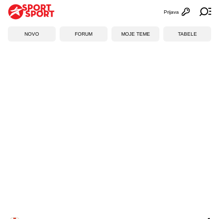
Prijava
Otvori profi
Ot
NOVO
FORUM
MOJE TEME
TABELE