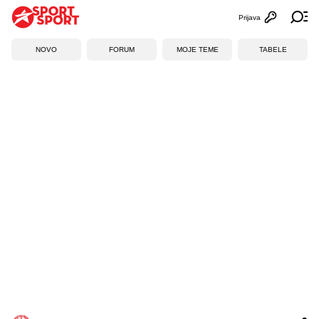
Prijava
Otvori profi
Ot
NOVO
FORUM
MOJE TEME
TABELE