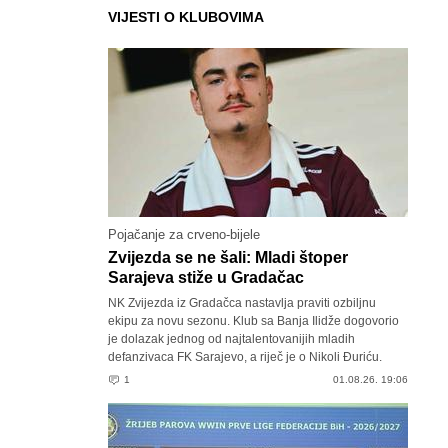
VIJESTI O KLUBOVIMA
Pojačanje za crveno-bijele
Zvijezda se ne šali: Mladi štoper
Sarajeva stiže u Gradačac
NK Zvijezda iz Gradačca nastavlja praviti ozbiljnu
ekipu za novu sezonu. Klub sa Banja Ilidže dogovorio
je dolazak jednog od najtalentovanijih mladih
defanzivaca FK Sarajevo, a riječ je o Nikoli Đuriću.
1
01.08.26. 19:06