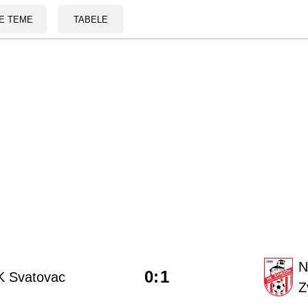
E TEME
TABELE
N
0
:
1
K Svatovac
Z