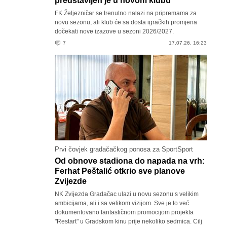
predstavljen je u novom klubu
FK Željezničar se trenutno nalazi na pripremama za
novu sezonu, ali klub će sa dosta igračkih promjena
dočekati nove izazove u sezoni 2026/2027.
7
17.07.26. 16:23
Prvi čovjek gradačačkog ponosa za SportSport
Od obnove stadiona do napada na vrh:
Ferhat Peštalić otkrio sve planove
Zvijezde
NK Zvijezda Gradačac ulazi u novu sezonu s velikim
ambicijama, ali i sa velikom vizijom. Sve je to već
dokumentovano fantastičnom promocijom projekta
"Restart" u Gradskom kinu prije nekoliko sedmica. Cilj