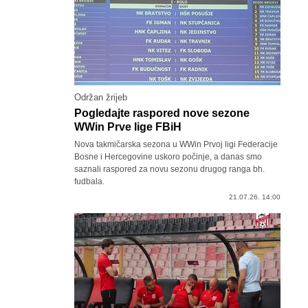
Održan žrijeb
Pogledajte raspored nove sezone
WWin Prve lige FBiH
Nova takmičarska sezona u WWin Prvoj ligi Federacije
Bosne i Hercegovine uskoro počinje, a danas smo
saznali raspored za novu sezonu drugog ranga bh.
fudbala.
21.07.26. 14:00