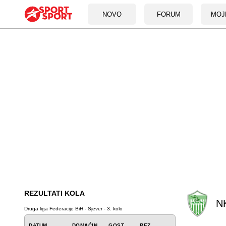
NOVO
FORUM
MOJ
REZULTATI KOLA
N
Druga liga Federacije BiH - Sjever - 3. kolo
DATUM
DOMAĆIN
GOST
REZ