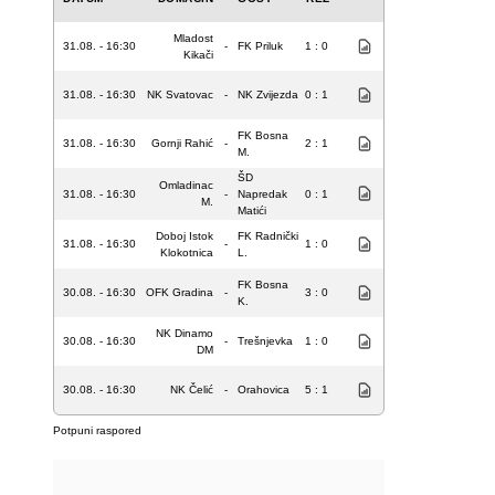
Mladost
31.08. - 16:30
-
FK Priluk
1 : 0
Kikači
31.08. - 16:30
NK Svatovac
-
NK Zvijezda
0 : 1
FK Bosna
31.08. - 16:30
Gornji Rahić
-
2 : 1
M.
ŠD
Omladinac
31.08. - 16:30
-
Napredak
0 : 1
M.
Matići
Doboj Istok
FK Radnički
31.08. - 16:30
-
1 : 0
Klokotnica
L.
FK Bosna
30.08. - 16:30
OFK Gradina
-
3 : 0
K.
NK Dinamo
30.08. - 16:30
-
Trešnjevka
1 : 0
DM
30.08. - 16:30
NK Čelić
-
Orahovica
5 : 1
Potpuni raspored