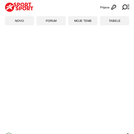
Prijava
Otvori profi
Ot
NOVO
FORUM
MOJE TEME
TABELE