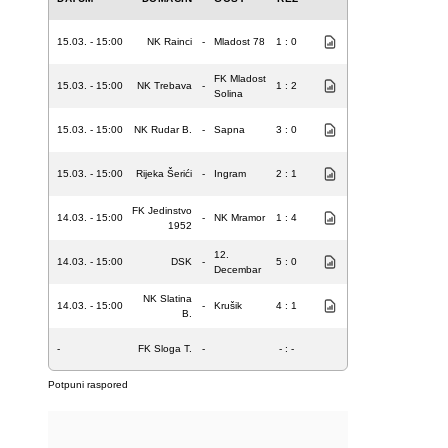
15.03. - 15:00
NK Rainci
-
Mladost 78
1 : 0
FK Mladost
15.03. - 15:00
NK Trebava
-
1 : 2
Solina
15.03. - 15:00
NK Rudar B.
-
Sapna
3 : 0
15.03. - 15:00
Rijeka Šerići
-
Ingram
2 : 1
FK Jedinstvo
14.03. - 15:00
-
NK Mramor
1 : 4
1952
12.
14.03. - 15:00
DSK
-
5 : 0
Decembar
NK Slatina
14.03. - 15:00
-
Krušik
4 : 1
B.
-
FK Sloga T.
-
- : -
Potpuni raspored