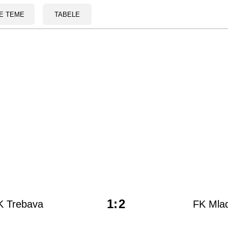
E TEME
TABELE
1
:
2
K Trebava
FK Mlad