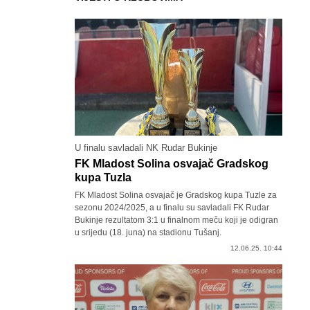
U finalu savladali NK Rudar Bukinje
FK Mladost Solina osvajač Gradskog
kupa Tuzla
FK Mladost Solina osvajač je Gradskog kupa Tuzle za
sezonu 2024/2025, a u finalu su savladali FK Rudar
Bukinje rezultatom 3:1 u finalnom meču koji je odigran
u srijedu (18. juna) na stadionu Tušanj.
12.06.25. 10:44