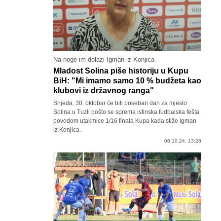
Na noge im dolazi Igman iz Konjica
Mladost Solina piše historiju u Kupu
BiH: "Mi imamo samo 10 % budžeta kao
klubovi iz državnog ranga"
Srijeda, 30. oktobar će biti poseban dan za mjesto
Solina u Tuzli pošto se sprema istinska fudbalska fešta
povodom utakmice 1/16 finala Kupa kada stiže Igman
iz Konjica.
08.10.24. 13:28