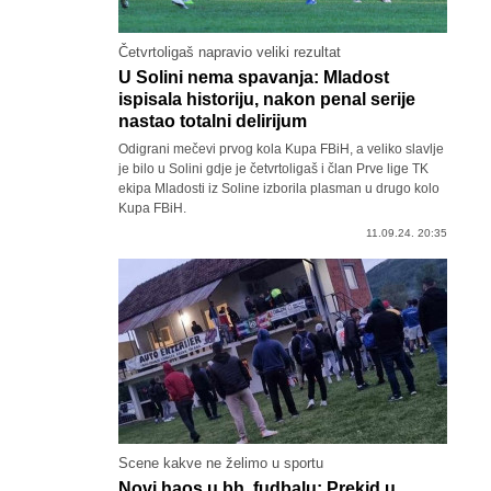
Četvrtoligaš napravio veliki rezultat
U Solini nema spavanja: Mladost
ispisala historiju, nakon penal serije
nastao totalni delirijum
Odigrani mečevi prvog kola Kupa FBiH, a veliko slavlje
je bilo u Solini gdje je četvrtoligaš i član Prve lige TK
ekipa Mladosti iz Soline izborila plasman u drugo kolo
Kupa FBiH.
11.09.24. 20:35
Scene kakve ne želimo u sportu
Novi haos u bh. fudbalu: Prekid u