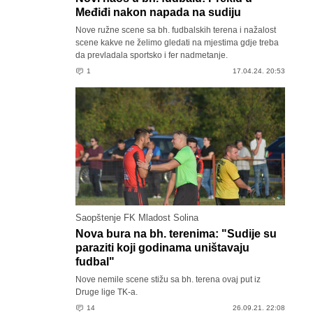
Međiđi nakon napada na sudiju
Nove ružne scene sa bh. fudbalskih terena i nažalost
scene kakve ne želimo gledati na mjestima gdje treba
da prevladala sportsko i fer nadmetanje.
1
17.04.24. 20:53
Saopštenje FK Mladost Solina
Nova bura na bh. terenima: "Sudije su
paraziti koji godinama uništavaju
fudbal"
Nove nemile scene stižu sa bh. terena ovaj put iz
Druge lige TK-a.
14
26.09.21. 22:08