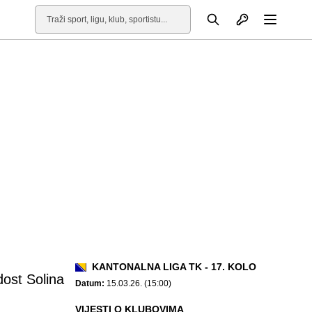
Otvori profil
Pretraga
Otvori
KANTONALNA LIGA TK - 17. KOLO
ost Solina
Datum:
15.03.26. (15:00)
VIJESTI O KLUBOVIMA