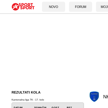
NOVO
FORUM
MOJ
REZULTATI KOLA
N
Kantonalna liga TK - 17. kolo
DATUM
DOMAĆIN
GOST
REZ