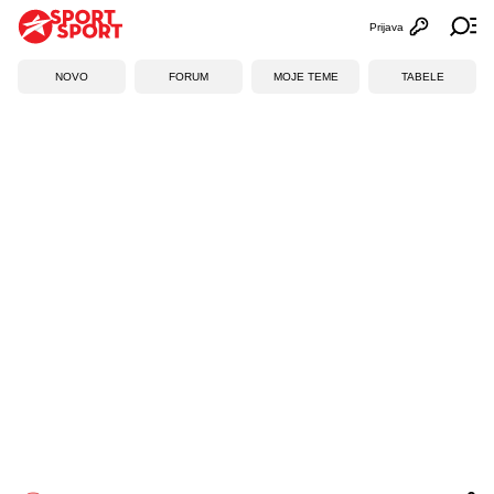
Prijava
Otvori profi
Ot
NOVO
FORUM
MOJE TEME
TABELE