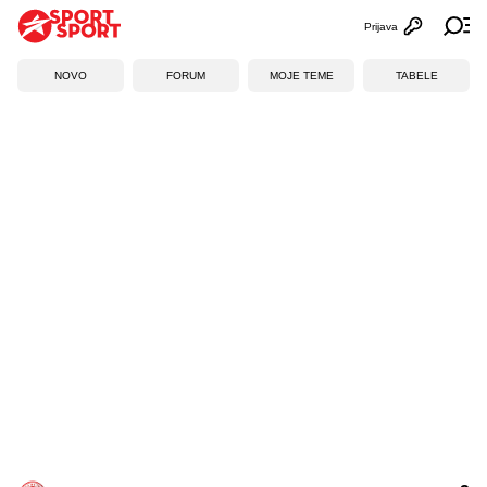
Prijava
Otvori profi
Ot
NOVO
FORUM
MOJE TEME
TABELE