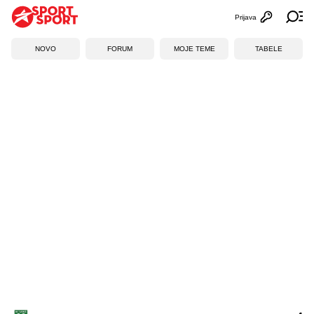
Prijava
Otvori profi
Ot
NOVO
FORUM
MOJE TEME
TABELE