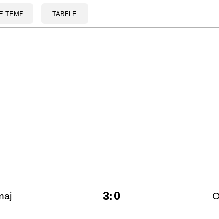
E TEME
TABELE
3
:
0
maj
O