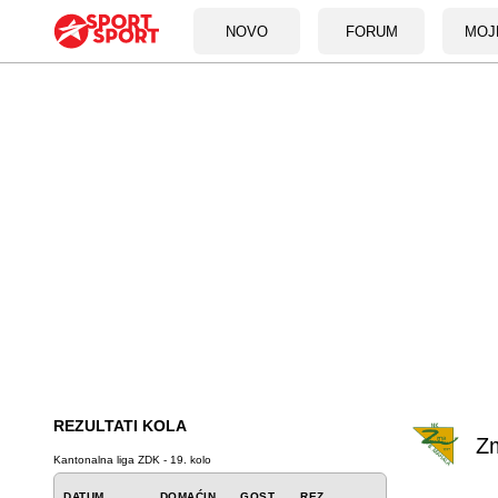
NOVO
FORUM
MOJ
REZULTATI KOLA
Z
Kantonalna liga ZDK - 19. kolo
DATUM
DOMAĆIN
GOST
REZ