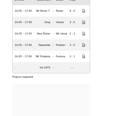
24.05. - 17:00
NK Borac T.
-
Rudar
5 : 0
24.05. - 17:00
Zmaj
-
Visoko
3 : 0
24.05. - 17:00
Novi Šeher
-
NK Usora
2 : 1
24.05. - 17:00
Napredak
-
Proleter
3 : 0
24.05. - 17:00
NK Pobjeda
-
Fortuna
3 : 1
-
Vis 1975
-
- : -
Potpuni raspored