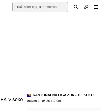
Otvori profil
Pretraga
Otvori
KANTONALNA LIGA ZDK - 19. KOLO
FK Visoko
Datum:
24.05.26. (17:00)