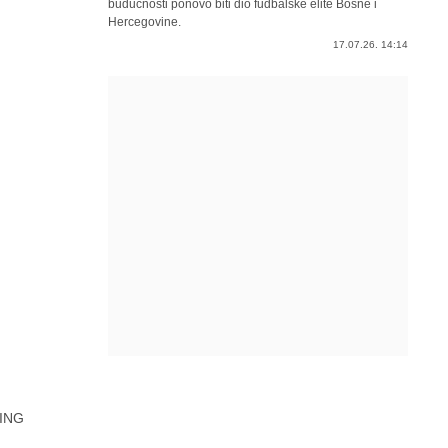
budućnosti ponovo biti dio fudbalske elite Bosne i
Hercegovine.
17.07.26. 14:14
ING