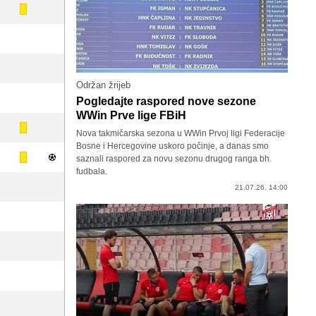
Održan žrijeb
Pogledajte raspored nove sezone
WWin Prve lige FBiH
Nova takmičarska sezona u WWin Prvoj ligi Federacije
Bosne i Hercegovine uskoro počinje, a danas smo
saznali raspored za novu sezonu drugog ranga bh.
fudbala.
21.07.26. 14:00