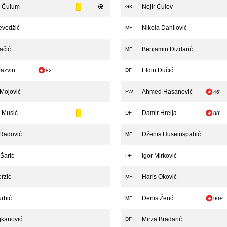
l Čulum
Nejir Ćulov
GK
evedžić
Nikola Danilović
MF
ačić
Benjamin Dizdarić
MF
Jazvin
Eldin Dučić
DF
82'
 Mojović
Ahmed Hasanović
FW
46'
 Musić
Damir Hrelja
DF
88'
Radović
Dženis Huseinspahić
MF
Šarić
Igor Mirković
DF
rzić
Haris Oković
MF
urbić
Denis Žerić
MF
90+'
jkanović
Mirza Bradarić
DF