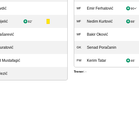
vdić
Emir Ferhatović
MF
90+'
ijelić
Nedim Kurtović
MF
82'
88'
ašarević
Bakir Oković
MF
uratović
Senad Poračanin
GK
 Mustafagić
Kerim Tatar
FW
46'
Trener:
-
ezić