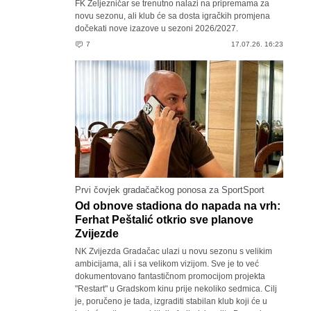
FK Željezničar se trenutno nalazi na pripremama za
novu sezonu, ali klub će sa dosta igračkih promjena
dočekati nove izazove u sezoni 2026/2027.
7
17.07.26. 16:23
Prvi čovjek gradačačkog ponosa za SportSport
Od obnove stadiona do napada na vrh:
Ferhat Peštalić otkrio sve planove
Zvijezde
NK Zvijezda Gradačac ulazi u novu sezonu s velikim
ambicijama, ali i sa velikom vizijom. Sve je to već
dokumentovano fantastičnom promocijom projekta
"Restart" u Gradskom kinu prije nekoliko sedmica. Cilj
je, poručeno je tada, izgraditi stabilan klub koji će u