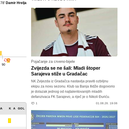
78'
Damir Hrelja
Pojačanje za crveno-bijele
90
Zvijezda se ne šali: Mladi štoper
Sarajeva stiže u Gradačac
NK Zvijezda iz Gradačca nastavlja praviti ozbiljnu
ekipu za novu sezonu. Klub sa Banja Ilidže dogovorio
je dolazak jednog od najtalentovanijih mladih
defanzivaca FK Sarajevo, a riječ je o Nikoli Đuriću.
1
01.08.26. 19:06
NA
K
A
GOL