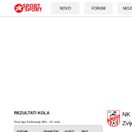
NOVO
FORUM
MOJ
REZULTATI KOLA
NK
Zvi
Prva liga Federacije BiH - 15. kolo
DATUM
DOMAĆIN
GOST
REZ