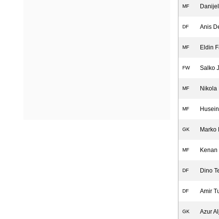
Danije
MF
Anis D
DF
Eldin F
MF
Salko 
FW
Nikola
MF
Husein
MF
Marko 
GK
Kenan 
MF
Dino Te
DF
Amir T
DF
Azur Al
GK