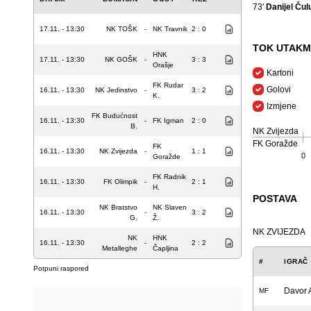
73'
Danijel Ču
17.11. - 13:30
NK TOŠK
-
NK Travnik
2 : 0
TOK UTAKM
HNK
17.11. - 13:30
NK GOŠK
-
3 : 3
Orašje
Kartoni
FK Rudar
Golovi
16.11. - 13:30
NK Jedinstvo
-
3 : 2
K.
Izmjene
FK Budućnost
16.11. - 13:30
-
FK Igman
2 : 0
B.
NK Zvijezda
FK Goražde
FK
16.11. - 13:30
NK Zvijezda
-
1 : 1
0
Goražde
FK Radnik
16.11. - 13:30
FK Olimpik
-
2 : 1
H.
POSTAVA
NK Bratstvo
NK Slaven
16.11. - 13:30
-
3 : 2
G.
Ž.
NK ZVIJEZDA
NK
HNK
16.11. - 13:30
-
2 : 2
Metalleghe
Čapljina
#
IGRAČ
Potpuni raspored
Davor 
MF