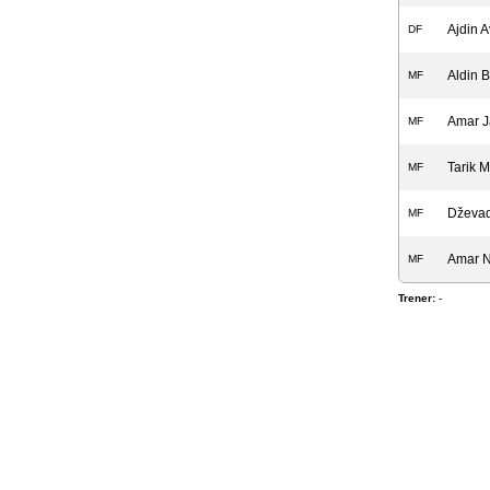
Ajdin A
DF
Aldin B
MF
Amar J
MF
Tarik M
MF
Dževad
MF
Amar N
MF
Trener:
-