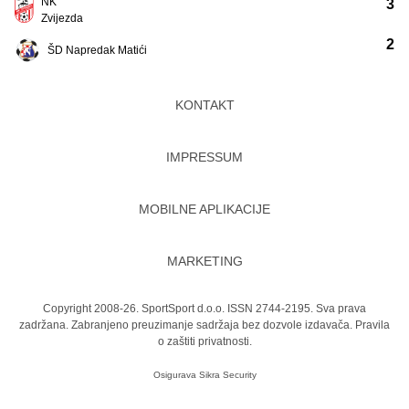
NK
3
Zvijezda
2
ŠD Napredak Matići
KONTAKT
IMPRESSUM
MOBILNE APLIKACIJE
MARKETING
Copyright 2008-26. SportSport d.o.o. ISSN 2744-2195. Sva prava
zadržana. Zabranjeno preuzimanje sadržaja bez dozvole izdavača.
Pravila
o zaštiti privatnosti.
Osigurava
Sikra Security