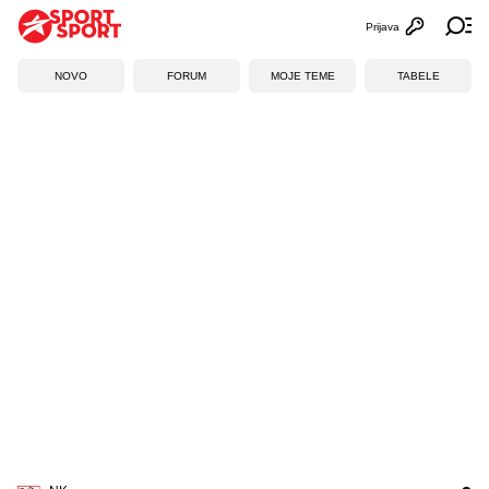
Prijava
Otvori profi
Ot
NOVO
FORUM
MOJE TEME
TABELE