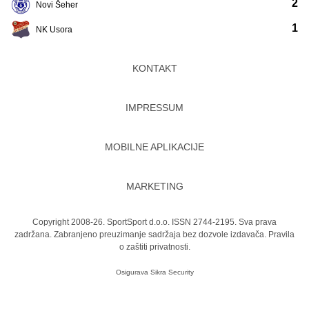
2
Novi Šeher
1
NK Usora
KONTAKT
IMPRESSUM
MOBILNE APLIKACIJE
MARKETING
Copyright 2008-26. SportSport d.o.o. ISSN 2744-2195. Sva prava
zadržana. Zabranjeno preuzimanje sadržaja bez dozvole izdavača.
Pravila
o zaštiti privatnosti.
Osigurava
Sikra Security