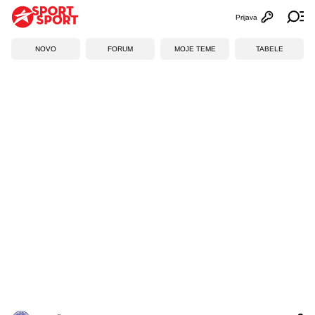
Prijava
Otvori profi
Ot
NOVO
FORUM
MOJE TEME
TABELE