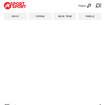
Prijava
Otvori profi
Ot
NOVO
FORUM
MOJE TEME
TABELE