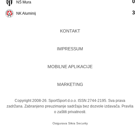
0
NŠ Mura
3
NK Aluminij
KONTAKT
IMPRESSUM
MOBILNE APLIKACIJE
MARKETING
Copyright 2008-26. SportSport d.o.o. ISSN 2744-2195. Sva prava
zadržana. Zabranjeno preuzimanje sadržaja bez dozvole izdavača.
Pravila
o zaštiti privatnosti.
Osigurava
Sikra Security