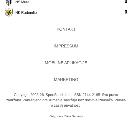
0
NŠ Mura
0
NK Radomlje
KONTAKT
IMPRESSUM
MOBILNE APLIKACIJE
MARKETING
Copyright 2008-26. SportSport d.o.o. ISSN 2744-2195. Sva prava
zadržana. Zabranjeno preuzimanje sadržaja bez dozvole izdavača.
Pravila
o zaštiti privatnosti.
Osigurava
Sikra Security