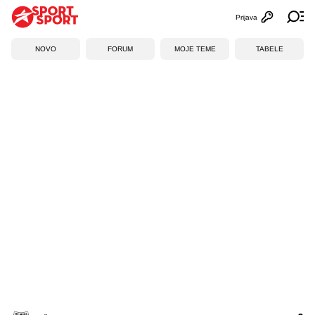
Prijava
Otvori profi
Ot
NOVO
FORUM
MOJE TEME
TABELE