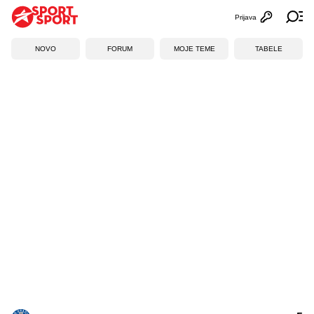
Prijava
Otvori profi
Ot
NOVO
FORUM
MOJE TEME
TABELE