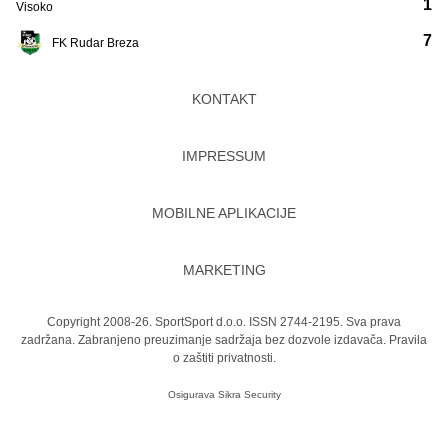
1
Visoko
7
FK Rudar Breza
KONTAKT
IMPRESSUM
MOBILNE APLIKACIJE
MARKETING
Copyright 2008-26. SportSport d.o.o. ISSN 2744-2195. Sva prava
zadržana. Zabranjeno preuzimanje sadržaja bez dozvole izdavača.
Pravila
o zaštiti privatnosti.
Osigurava
Sikra Security