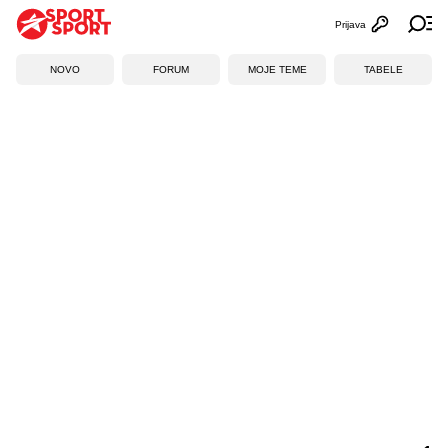
Prijava
Otvori profi
Ot
NOVO
FORUM
MOJE TEME
TABELE