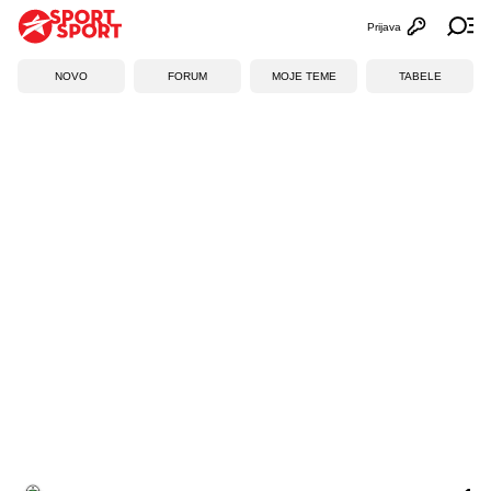
Prijava
Otvori profi
Ot
NOVO
FORUM
MOJE TEME
TABELE