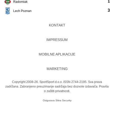
1
Radomiak
3
Lech Poznan
KONTAKT
IMPRESSUM
MOBILNE APLIKACIJE
MARKETING
Copyright 2008-26. SportSport d.o.o. ISSN 2744-2195. Sva prava
zadržana. Zabranjeno preuzimanje sadržaja bez dozvole izdavača.
Pravila
o zaštiti privatnosti.
Osigurava
Sikra Security