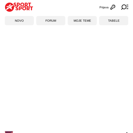
Prijava
Otvori profi
Ot
NOVO
FORUM
MOJE TEME
TABELE