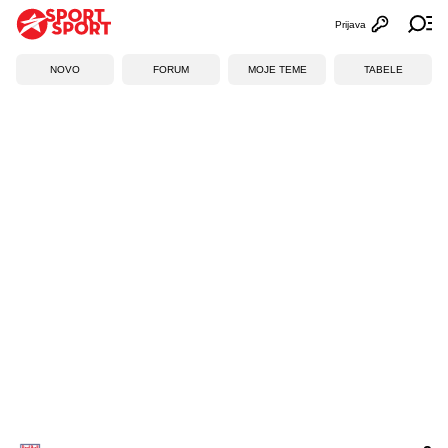
Prijava
Otvori profi
Ot
NOVO
FORUM
MOJE TEME
TABELE