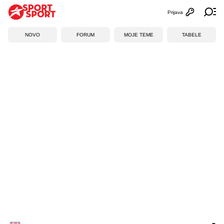
Prijava
Otvori profi
Ot
NOVO
FORUM
MOJE TEME
TABELE