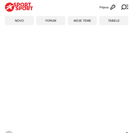
Prijava
Otvori profi
Ot
NOVO
FORUM
MOJE TEME
TABELE