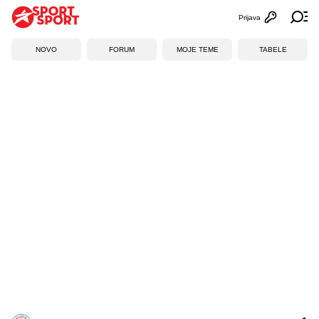
Prijava
Otvori profi
Ot
NOVO
FORUM
MOJE TEME
TABELE