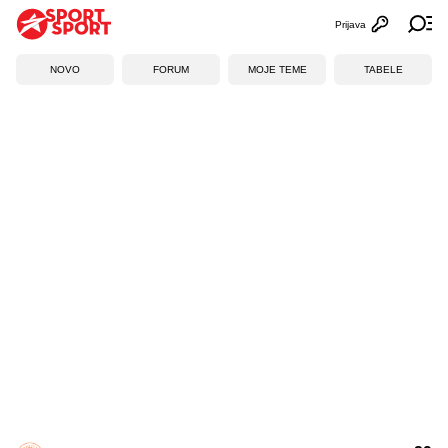
Prijava
Otvori profi
Ot
NOVO
FORUM
MOJE TEME
TABELE