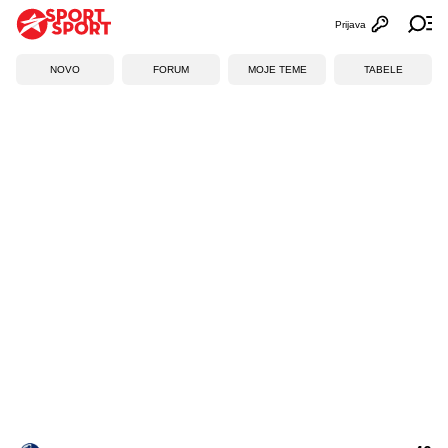
Prijava
Otvori profi
Ot
NOVO
FORUM
MOJE TEME
TABELE