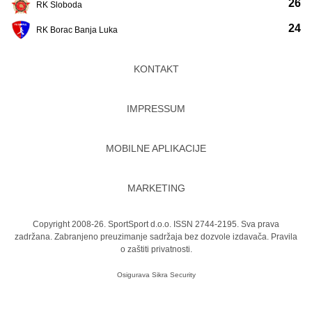
26
RK Sloboda
24
RK Borac Banja Luka
KONTAKT
IMPRESSUM
MOBILNE APLIKACIJE
MARKETING
Copyright 2008-26. SportSport d.o.o. ISSN 2744-2195. Sva prava
zadržana. Zabranjeno preuzimanje sadržaja bez dozvole izdavača.
Pravila
o zaštiti privatnosti.
Osigurava
Sikra Security