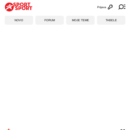
Prijava
Otvori profi
Ot
NOVO
FORUM
MOJE TEME
TABELE