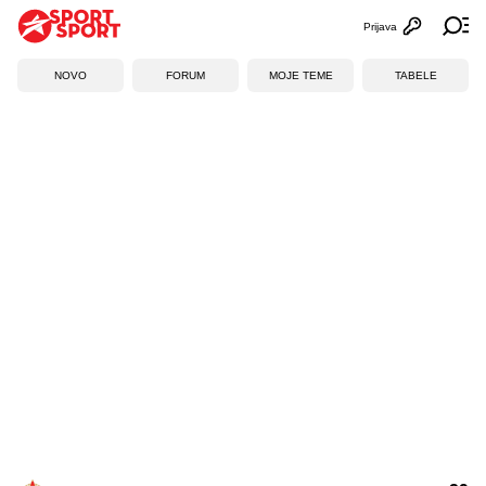
Prijava
Otvori profi
Ot
NOVO
FORUM
MOJE TEME
TABELE