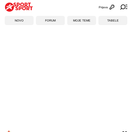
Prijava
Otvori profi
Ot
NOVO
FORUM
MOJE TEME
TABELE