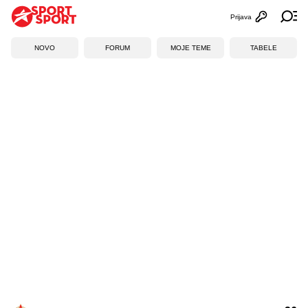
Prijava
Otvori profi
Ot
NOVO
FORUM
MOJE TEME
TABELE