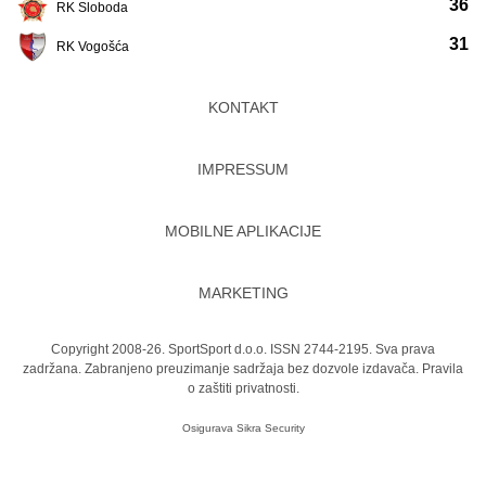
36
RK Sloboda
31
RK Vogošća
KONTAKT
IMPRESSUM
MOBILNE APLIKACIJE
MARKETING
Copyright 2008-26. SportSport d.o.o. ISSN 2744-2195. Sva prava
zadržana. Zabranjeno preuzimanje sadržaja bez dozvole izdavača.
Pravila
o zaštiti privatnosti.
Osigurava
Sikra Security