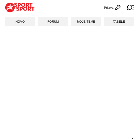
Prijava
Otvori profi
Ot
NOVO
FORUM
MOJE TEME
TABELE