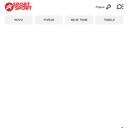
Prijava
Otvori profi
Ot
NOVO
FORUM
MOJE TEME
TABELE