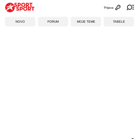
Prijava
Otvori profi
Ot
NOVO
FORUM
MOJE TEME
TABELE