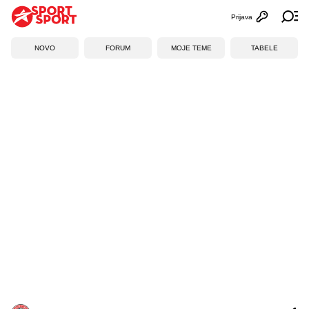
Prijava
Otvori profi
Ot
NOVO
FORUM
MOJE TEME
TABELE