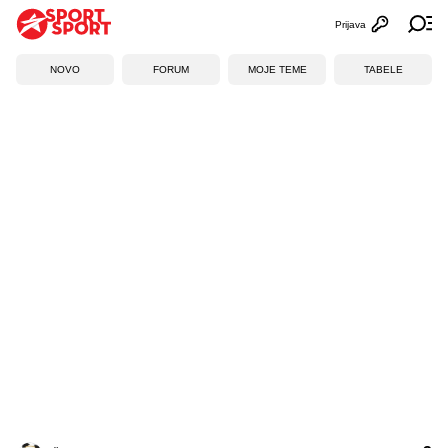
Prijava
Otvori profi
Ot
NOVO
FORUM
MOJE TEME
TABELE