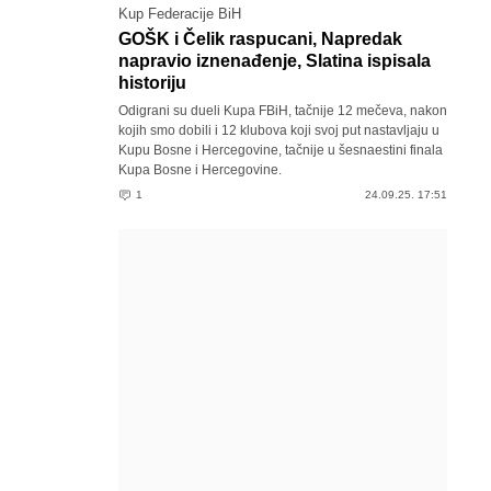
Kup Federacije BiH
GOŠK i Čelik raspucani, Napredak
napravio iznenađenje, Slatina ispisala
historiju
Odigrani su dueli Kupa FBiH, tačnije 12 mečeva, nakon
kojih smo dobili i 12 klubova koji svoj put nastavljaju u
Kupu Bosne i Hercegovine, tačnije u šesnaestini finala
Kupa Bosne i Hercegovine.
1
24.09.25. 17:51