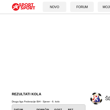
NOVO
FORUM
MOJ
REZULTATI KOLA
ŠD
Druga liga Federacije BiH - Sjever - 6. kolo
DATUM
DOMAĆIN
GOST
REZ