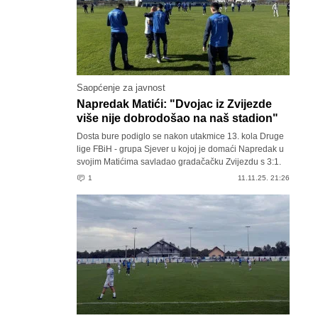
Saopćenje za javnost
Napredak Matići: "Dvojac iz Zvijezde
više nije dobrodošao na naš stadion"
Dosta bure podiglo se nakon utakmice 13. kola Druge
lige FBiH - grupa Sjever u kojoj je domaći Napredak u
svojim Matićima savladao gradačačku Zvijezdu s 3:1.
1
11.11.25. 21:26