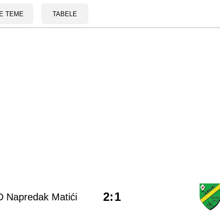
E TEME
TABELE
2
:
1
 Napredak Matići