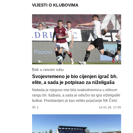
VIJESTI O KLUBOVIMA
Bek u novom ruhu
Svojevremeno je bio cijenjen igrač bh.
elite, a sada je potpisao za niželigaša
Nekada je njegovo ime bila svakodnevnica u elitnom
rangu bh. fudbala, a sada je odlučio da igra niželigaški
fudbal. Predstavljen je kao veliko pojačanje NK Čelić.
1
14.01.26. 17:50