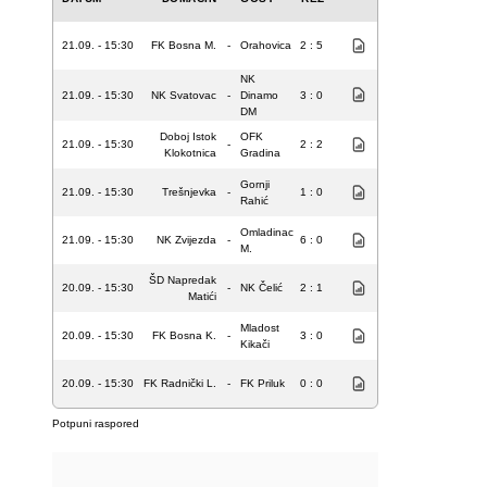
21.09. - 15:30
FK Bosna M.
-
Orahovica
2 : 5
NK
21.09. - 15:30
NK Svatovac
-
Dinamo
3 : 0
DM
Doboj Istok
OFK
21.09. - 15:30
-
2 : 2
Klokotnica
Gradina
Gornji
21.09. - 15:30
Trešnjevka
-
1 : 0
Rahić
Omladinac
21.09. - 15:30
NK Zvijezda
-
6 : 0
M.
ŠD Napredak
20.09. - 15:30
-
NK Čelić
2 : 1
Matići
Mladost
20.09. - 15:30
FK Bosna K.
-
3 : 0
Kikači
20.09. - 15:30
FK Radnički L.
-
FK Priluk
0 : 0
Potpuni raspored