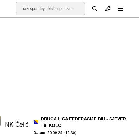
Otvori profil
Pretraga
Otvori
DRUGA LIGA FEDERACIJE BIH - SJEVER
NK Čelić
- 6. KOLO
Datum:
20.09.25. (15:30)