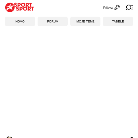
Prijava
Otvori profi
Ot
NOVO
FORUM
MOJE TEME
TABELE