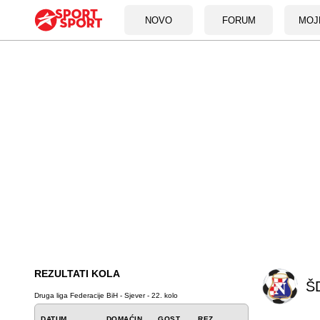
NOVO
FORUM
MOJ
REZULTATI KOLA
ŠD
Druga liga Federacije BiH - Sjever - 22. kolo
DATUM
DOMAĆIN
GOST
REZ