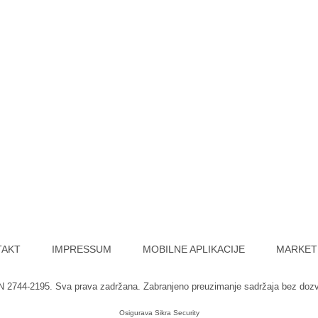
TAKT
IMPRESSUM
MOBILNE APLIKACIJE
MARKET
SN 2744-2195. Sva prava zadržana. Zabranjeno preuzimanje sadržaja bez doz
Osigurava
Sikra Security