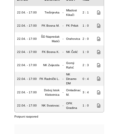
Mladost
22.04. - 17:00
Trešnjevka
-
2 : 1
Kikači
22.04. - 17:00
FK Bosna M.
-
FK Priluk
1 : 0
ŠD Napredak
22.04. - 17:00
-
Orahovica
2 : 0
Matići
22.04. - 17:00
FK Bosna K.
-
NK Čelić
1 : 0
Gornji
22.04. - 17:00
NK Zvijezda
-
2 : 3
Rahić
NK
22.04. - 17:00
FK Radnički L.
-
Dinamo
0 : 4
DM
Doboj Istok
Omladinac
22.04. - 17:00
-
3 : 4
Klokotnica
M.
OFK
22.04. - 17:00
NK Svatovac
-
1 : 0
Gradina
Potpuni raspored