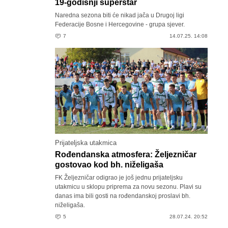
19-godišnji superstar
Naredna sezona biti će nikad jača u Drugoj ligi
Federacije Bosne i Hercegovine - grupa sjever.
7
14.07.25. 14:08
Prijateljska utakmica
Rođendanska atmosfera: Željezničar
gostovao kod bh. niželigaša
FK Željezničar odigrao je još jednu prijateljsku
utakmicu u sklopu priprema za novu sezonu. Plavi su
danas ima bili gosti na rođendanskoj proslavi bh.
niželigaša.
5
28.07.24. 20:52