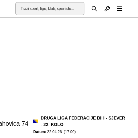
Otvori profil
Pretraga
Otvori
DRUGA LIGA FEDERACIJE BIH - SJEVER
ahovica 74
- 22. KOLO
Datum:
22.04.26. (17:00)