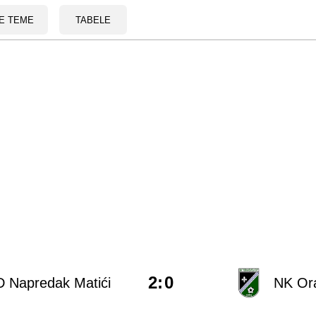
E TEME
TABELE
2
:
0
 Napredak Matići
NK Or