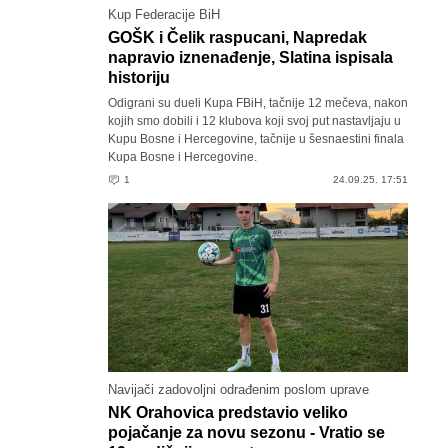
Kup Federacije BiH
GOŠK i Čelik raspucani, Napredak
napravio iznenađenje, Slatina ispisala
historiju
Odigrani su dueli Kupa FBiH, tačnije 12 mečeva, nakon
kojih smo dobili i 12 klubova koji svoj put nastavljaju u
Kupu Bosne i Hercegovine, tačnije u šesnaestini finala
Kupa Bosne i Hercegovine.
1
24.09.25. 17:51
Navijači zadovoljni odrađenim poslom uprave
NK Orahovica predstavio veliko
pojačanje za novu sezonu - Vratio se