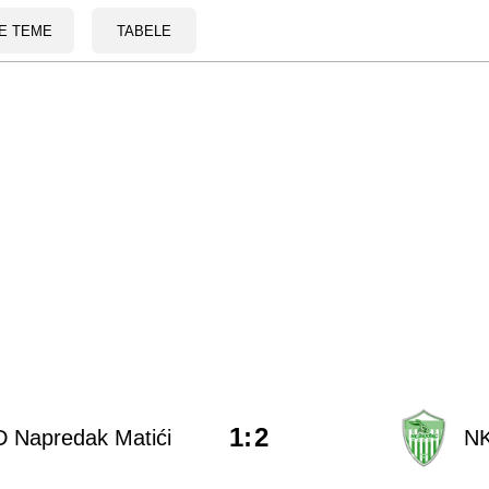
E TEME
TABELE
1
:
2
 Napredak Matići
NK