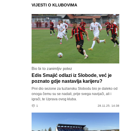
VIJESTI O KLUBOVIMA
Bio bi to zanimljiv potez
Edis Smajić odlazi iz Slobode, već je
poznato gdje nastavlja karijeru?
Prvi dio sezone za tuzlansku Slobodu bio je daleko od
onoga čemu su se nadali, prije svega navijači, ali i
igrači, te Uprava ovog kluba.
1
28.11.25. 14:38