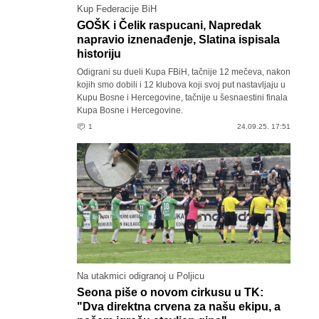
Kup Federacije BiH
GOŠK i Čelik raspucani, Napredak
napravio iznenađenje, Slatina ispisala
historiju
Odigrani su dueli Kupa FBiH, tačnije 12 mečeva, nakon
kojih smo dobili i 12 klubova koji svoj put nastavljaju u
Kupu Bosne i Hercegovine, tačnije u šesnaestini finala
Kupa Bosne i Hercegovine.
1
24.09.25. 17:51
Na utakmici odigranoj u Poljicu
Seona piše o novom cirkusu u TK:
"Dva direktna crvena za našu ekipu, a