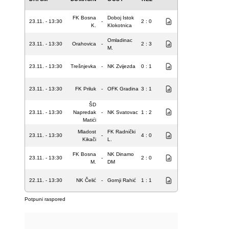
FK Bosna
Doboj Istok
23.11. - 13:30
-
2 : 0
K.
Klokotnica
Omladinac
23.11. - 13:30
Orahovica
-
2 : 3
M.
23.11. - 13:30
Trešnjevka
-
NK Zvijezda
0 : 1
23.11. - 13:30
FK Priluk
-
OFK Gradina
3 : 1
ŠD
23.11. - 13:30
Napredak
-
NK Svatovac
1 : 2
Matići
Mladost
FK Radnički
23.11. - 13:30
-
4 : 0
Kikači
L.
FK Bosna
NK Dinamo
23.11. - 13:30
-
2 : 0
M.
DM
22.11. - 13:30
NK Čelić
-
Gornji Rahić
1 : 1
Potpuni raspored