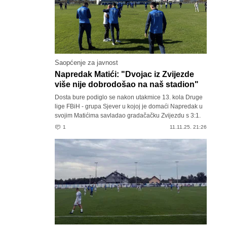
Saopćenje za javnost
Napredak Matići: "Dvojac iz Zvijezde
više nije dobrodošao na naš stadion"
Dosta bure podiglo se nakon utakmice 13. kola Druge
lige FBiH - grupa Sjever u kojoj je domaći Napredak u
svojim Matićima savladao gradačačku Zvijezdu s 3:1.
1
11.11.25. 21:26