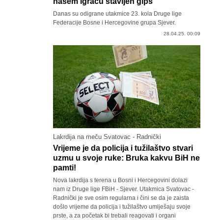
našem igraču stavljen gips"
Danas su odigrane utakmice 23. kola Druge lige
Federacije Bosne i Hercegovine grupa Sjever.
28.04.25. 00:09
Lakrdija na meču Svatovac - Radnički
Vrijeme je da policija i tužilaštvo stvari
uzmu u svoje ruke: Bruka kakvu BiH ne
pamti!
Nova lakrdija s terena u Bosni i Hercegovini dolazi
nam iz Druge lige FBiH - Sjever. Utakmica Svatovac -
Radnički je sve osim regularna i čini se da je zaista
došlo vrijeme da policija i tužilaštvo umiješaju svoje
prste, a za početak bi trebali reagovati i organi