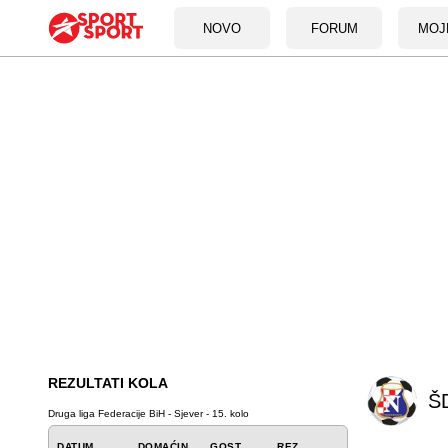
NOVO
FORUM
MOJ
REZULTATI KOLA
ŠD
Druga liga Federacije BiH - Sjever - 15. kolo
DATUM
DOMAĆIN
GOST
REZ