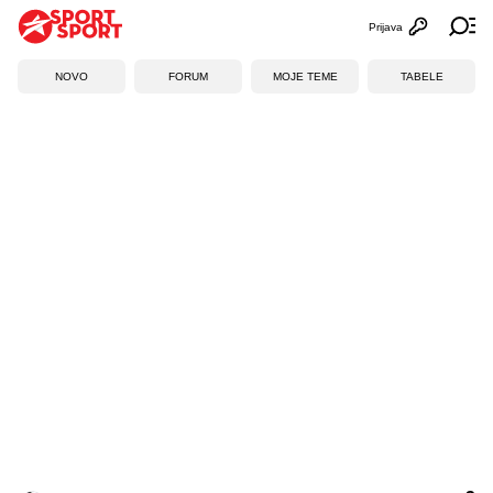
Prijava
Otvori profi
Ot
NOVO
FORUM
MOJE TEME
TABELE