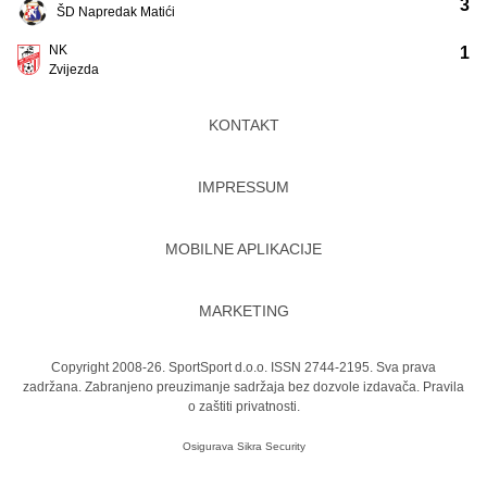
3
ŠD Napredak Matići
NK
1
Zvijezda
KONTAKT
IMPRESSUM
MOBILNE APLIKACIJE
MARKETING
Copyright 2008-26. SportSport d.o.o. ISSN 2744-2195. Sva prava
zadržana. Zabranjeno preuzimanje sadržaja bez dozvole izdavača.
Pravila
o zaštiti privatnosti.
Osigurava
Sikra Security