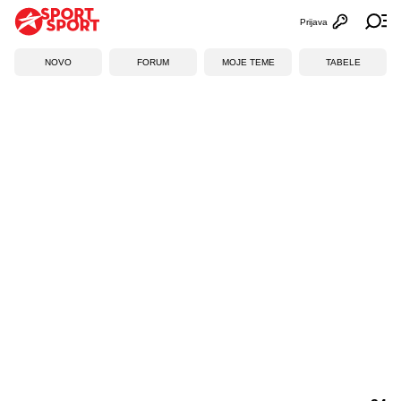
Prijava
Otvori profi
Ot
NOVO
FORUM
MOJE TEME
TABELE