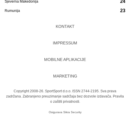
24
Sjeverna Makedonija
23
Rumunija
KONTAKT
IMPRESSUM
MOBILNE APLIKACIJE
MARKETING
Copyright 2008-26. SportSport d.o.o. ISSN 2744-2195. Sva prava
zadržana. Zabranjeno preuzimanje sadržaja bez dozvole izdavača.
Pravila
o zaštiti privatnosti.
Osigurava
Sikra Security