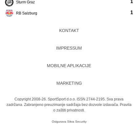
1
Sturm Graz
1
RB Salzburg
KONTAKT
IMPRESSUM
MOBILNE APLIKACIJE
MARKETING
Copyright 2008-26. SportSport d.o.o. ISSN 2744-2195. Sva prava
zadržana. Zabranjeno preuzimanje sadržaja bez dozvole izdavača.
Pravila
o zaštiti privatnosti.
Osigurava
Sikra Security