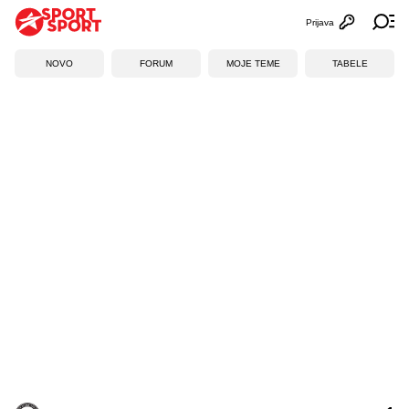
Prijava
Otvori profi
Ot
NOVO
FORUM
MOJE TEME
TABELE