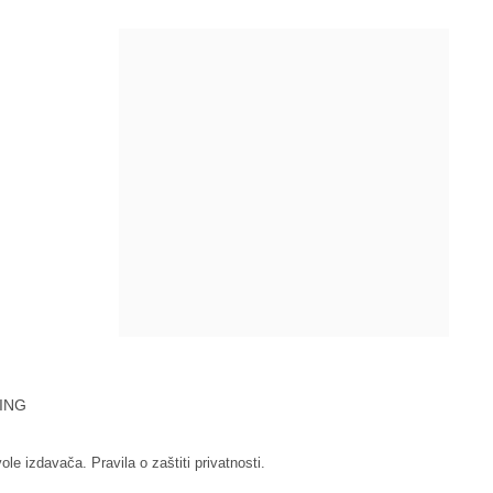
ING
vole izdavača.
Pravila o zaštiti privatnosti.