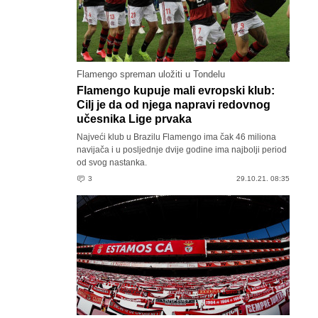
Flamengo spreman uložiti u Tondelu
Flamengo kupuje mali evropski klub:
Cilj je da od njega napravi redovnog
učesnika Lige prvaka
Najveći klub u Brazilu Flamengo ima čak 46 miliona
navijača i u posljednje dvije godine ima najbolji period
od svog nastanka.
3
29.10.21. 08:35