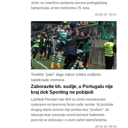
Jučer se zvanično nastavila sezona portugalskog
šampionata, prvim mečevima 25. kola.
04.06.20. 23:01
Tondela "pala" dugo nakon isteka sudijske
nadoknade vremena
Zaboravite bh. sudije, u Portugalu nije
kraj dok Sporting ne pobijedi
Ljubitelji Premijer lige BiH su često nezadovoljni
suđenjem na terenima širom naše zemlje. Ni početak
drugog dijela sezone nije prošao bez "prašine", ali
situacije koje izazivaju revolt domaće fudbalske
javnosti se dešavaju i u puno jačim takmičenjima.
20.02.18. 06:34