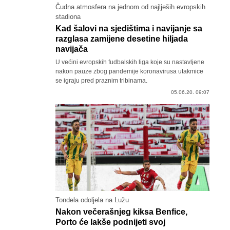
Čudna atmosfera na jednom od najlješih evropskih
stadiona
Kad šalovi na sjedištima i navijanje sa
razglasa zamijene desetine hiljada
navijača
U većini evropskih fudbalskih liga koje su nastavljene
nakon pauze zbog pandemije koronavirusa utakmice
se igraju pred praznim tribinama.
05.06.20. 09:07
Tondela odoljela na Lužu
Nakon večerašnjeg kiksa Benfice,
Porto će lakše podnijeti svoj