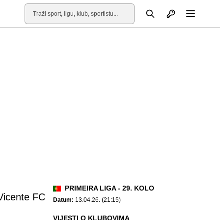
Otvori profil
Pretraga
Otvori
PRIMEIRA LIGA - 29. KOLO
 Vicente FC
Datum:
13.04.26. (21:15)
VIJESTI O KLUBOVIMA