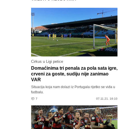
Cirkus u Ligi petice
Domaćinima tri penala za pola sata igre,
crveni za goste, sudiju nije zanimao
VAR
Situacija koja nam dolazi iz Portugala rijetko se viđa u
fudbalu.
7
07.11.21. 16:10