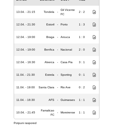
Gil Vicente
13.04. - 21:15
Tondela
-
2 : 2
FC
12.04. - 21:30
Estoril
-
Porto
1 : 3
12.04. - 19:00
Braga
-
Arouca
1 : 0
12.04. - 19:00
Benfica
-
Nacional
2 : 0
12.04. - 16:30
Alverca
-
Casa Pia
3 : 1
11.04. - 21:30
Estrela
-
Sporting
0 : 1
11.04. - 19:00
Santa Clara
-
Rio Ave
0 : 2
11.04. - 16:30
AFS
-
Guimaraes
1 : 1
Famalicao
10.04. - 21:45
-
Moreirense
1 : 1
FC
Potpuni raspored