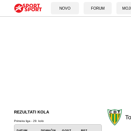
NOVO
FORUM
MOJ
REZULTATI KOLA
To
Primeira liga - 29. kolo
DATUM
DOMAĆIN
GOST
REZ