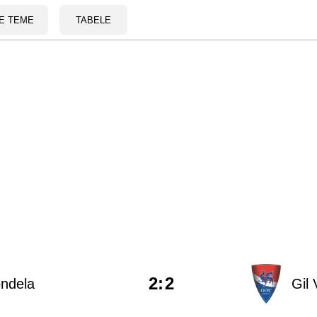
E TEME
TABELE
2
:
2
ndela
Gil