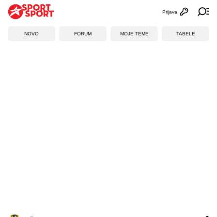
Prijava
Otvori profi
Ot
NOVO
FORUM
MOJE TEME
TABELE