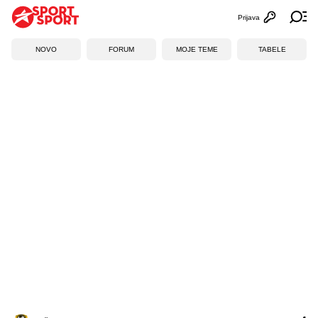
Prijava
Otvori profi
Ot
NOVO
FORUM
MOJE TEME
TABELE