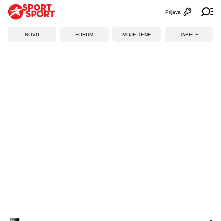
Prijava
Otvori profi
Ot
NOVO
FORUM
MOJE TEME
TABELE