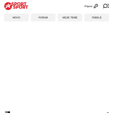
Prijava
Otvori profi
Ot
NOVO
FORUM
MOJE TEME
TABELE