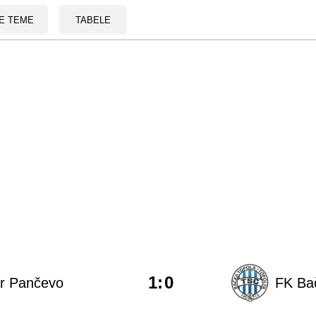
E TEME
TABELE
1
:
0
ar Pančevo
FK Ba