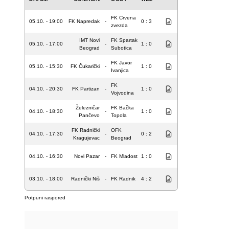
FK Crvena
05.10. - 19:00
FK Napredak
-
0 : 3
zvezda
IMT Novi
FK Spartak
05.10. - 17:00
-
1 : 0
Beograd
Subotica
FK Javor
05.10. - 15:30
FK Čukarički
-
1 : 0
Ivanjica
FK
04.10. - 20:30
FK Partizan
-
1 : 0
Vojvodina
Železničar
FK Bačka
04.10. - 18:30
-
1 : 0
Pančevo
Topola
FK Radnički
OFK
04.10. - 17:30
-
0 : 2
Kragujevac
Beograd
04.10. - 16:30
Novi Pazar
-
FK Mladost
1 : 0
03.10. - 18:00
Radnički Niš
-
FK Radnik
4 : 2
Potpuni raspored