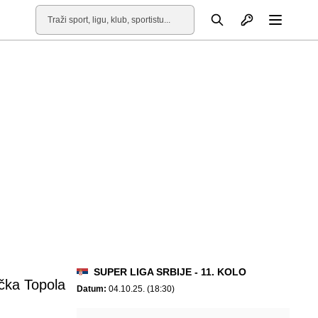
Otvori profil
Pretraga
Otvori
SUPER LIGA SRBIJE - 11. KOLO
čka Topola
Datum:
04.10.25. (18:30)